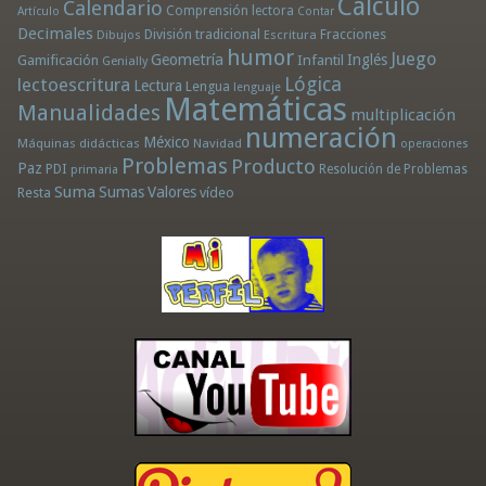
Cálculo
Calendario
Comprensión lectora
Artículo
Contar
Decimales
División tradicional
Fracciones
Dibujos
Escritura
humor
Juego
Geometría
Infantil
Inglés
Gamificación
Genially
Lógica
lectoescritura
Lectura
Lengua
lenguaje
Matemáticas
Manualidades
multiplicación
numeración
México
Máquinas didácticas
Navidad
operaciones
Problemas
Producto
Paz
PDI
Resolución de Problemas
primaria
Suma
Sumas
Valores
Resta
vídeo