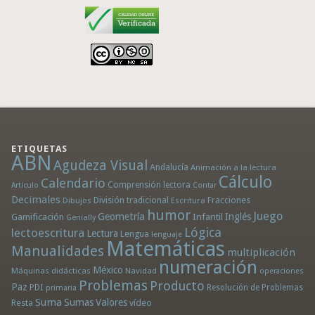
ETIQUETAS
ABN
Agudeza Visual
Andalucía
Animación a la lectura
Cálculo
Calendario
Comprensión lectora
Artículo
Contar
Decimales
División tradicional
Fracciones
Dibujos
Escritura
humor
Juego
Geometría
Infantil
Inglés
Gamificación
Genially
Lógica
lectoescritura
Lectura
Lengua
lenguaje
Matemáticas
Manualidades
multiplicación
numeración
México
Máquinas didácticas
Navidad
operaciones
Problemas
Producto
Paz
PDI
Resolución de Problemas
primaria
Suma
Sumas
Valores
Resta
vídeo