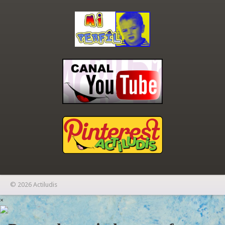
© 2026 Actiludis
×