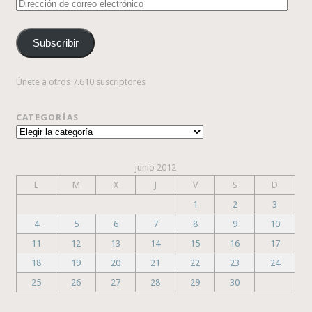
Dirección
de
correo
Subscribir
electrónico
Únete a otros 7.610 suscriptores
CATEGORÍAS
Categorías
junio 2012
L
M
X
J
V
S
D
1
2
3
4
5
6
7
8
9
10
11
12
13
14
15
16
17
18
19
20
21
22
23
24
25
26
27
28
29
30