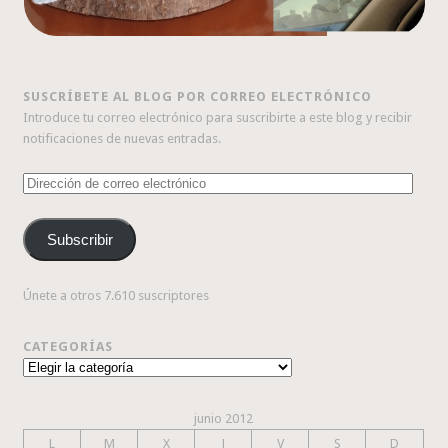
SUSCRÍBETE AL BLOG POR CORREO ELECTRÓNICO
Introduce tu correo electrónico para suscribirte a este blog y recibir
notificaciones de nuevas entradas.
Dirección
de
correo
Subscribir
electrónico
Únete a otros 7.610 suscriptores
CATEGORÍAS
Categorías
junio 2012
L
M
X
J
V
S
D