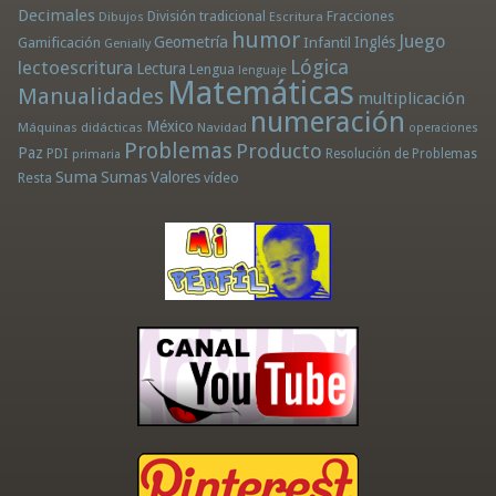
Decimales
División tradicional
Fracciones
Dibujos
Escritura
humor
Juego
Geometría
Infantil
Inglés
Gamificación
Genially
Lógica
lectoescritura
Lectura
Lengua
lenguaje
Matemáticas
Manualidades
multiplicación
numeración
México
Máquinas didácticas
Navidad
operaciones
Problemas
Producto
Paz
PDI
Resolución de Problemas
primaria
Suma
Sumas
Valores
Resta
vídeo