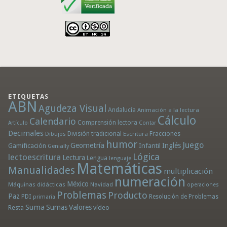
ETIQUETAS
ABN
Agudeza Visual
Andalucía
Animación a la lectura
Cálculo
Calendario
Comprensión lectora
Artículo
Contar
Decimales
División tradicional
Fracciones
Dibujos
Escritura
humor
Juego
Geometría
Infantil
Inglés
Gamificación
Genially
Lógica
lectoescritura
Lectura
Lengua
lenguaje
Matemáticas
Manualidades
multiplicación
numeración
México
Máquinas didácticas
Navidad
operaciones
Problemas
Producto
Paz
PDI
Resolución de Problemas
primaria
Suma
Sumas
Valores
Resta
vídeo