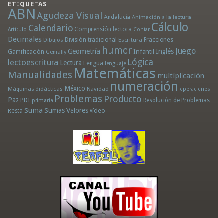
ETIQUETAS
ABN
Agudeza Visual
Andalucía
Animación a la lectura
Cálculo
Calendario
Comprensión lectora
Artículo
Contar
Decimales
División tradicional
Fracciones
Dibujos
Escritura
humor
Juego
Geometría
Infantil
Inglés
Gamificación
Genially
Lógica
lectoescritura
Lectura
Lengua
lenguaje
Matemáticas
Manualidades
multiplicación
numeración
México
Máquinas didácticas
Navidad
operaciones
Problemas
Producto
Paz
PDI
Resolución de Problemas
primaria
Suma
Sumas
Valores
Resta
vídeo