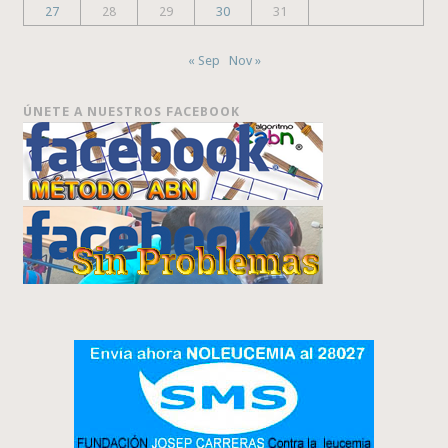
27
28
29
30
31
« Sep
Nov »
ÚNETE A NUESTROS FACEBOOK