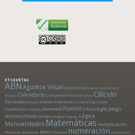
ETIQUETAS
ABN
Agudeza Visual
Andalucía
Animación a la lectura
Cálculo
Calendario
Comprensión lectora
Artículo
Contar
Decimales
División tradicional
Fracciones
Dibujos
Escritura
humor
Juego
Geometría
Infantil
Inglés
Gamificación
Genially
Lógica
lectoescritura
Lectura
Lengua
lenguaje
Matemáticas
Manualidades
multiplicación
numeración
México
Máquinas didácticas
Navidad
operaciones