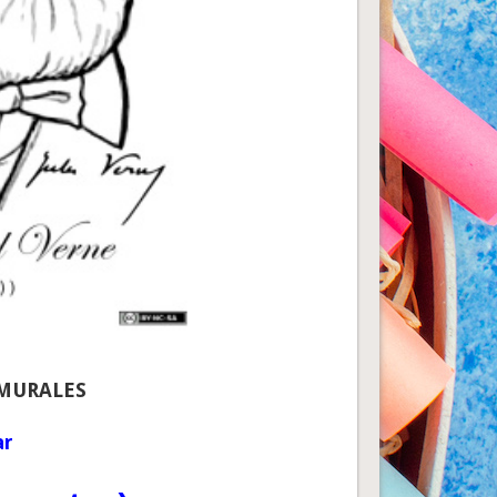
 MURALES
ar