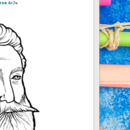
erne 6×7
«