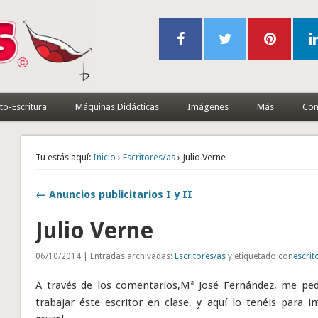
to-Escritura
Máquinas Didácticas
Imágenes
Más
Con
Tu estás aquí:
Inicio
›
Escritores/as
› Julio Verne
← Anuncios publicitarios I y II
Julio Verne
06/10/2014 | Entradas archivadas:
Escritores/as
y etiquetado con
escrit
A través de los comentarios,Mª José Fernández, me ped
trabajar éste escritor en clase, y aquí lo tenéis para 