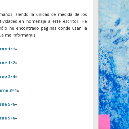
amaños, siendo la unidad de medida de los
tividades en homenaje a éste escritor. He
sólo he encontrado páginas donde usan la
que me informarais.
erne 1×1
«
erne 1×2
«
erne 2×4
«
erne 3×4
«
erne 5×6
«
erne 5×6
«