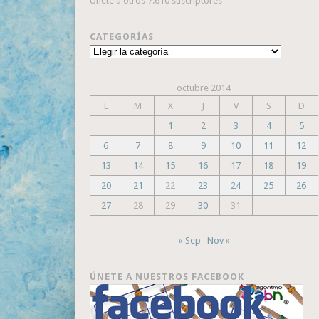
Únete a otros 7.610 suscriptores
CATEGORÍAS
Categorías
octubre 2014
L
M
X
J
V
S
D
1
2
3
4
5
6
7
8
9
10
11
12
13
14
15
16
17
18
19
20
21
22
23
24
25
26
27
28
29
30
31
« Sep
Nov »
ÚNETE A NUESTROS FACEBOOK