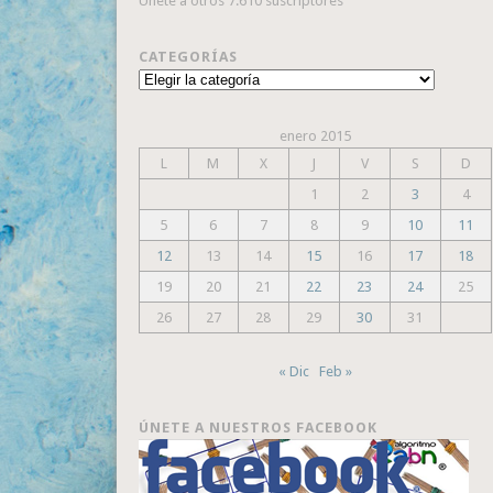
Únete a otros 7.610 suscriptores
CATEGORÍAS
Categorías
enero 2015
L
M
X
J
V
S
D
1
2
3
4
5
6
7
8
9
10
11
12
13
14
15
16
17
18
19
20
21
22
23
24
25
26
27
28
29
30
31
« Dic
Feb »
ÚNETE A NUESTROS FACEBOOK