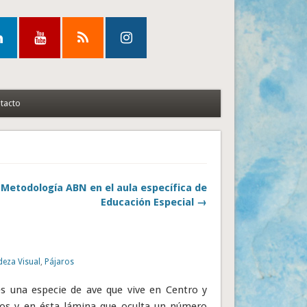
tacto
Metodología ABN en el aula específica de
Educación Especial →
eza Visual
,
Pájaros
es una especie de ave que vive en Centro y
nos y en ésta lámina que oculta un número