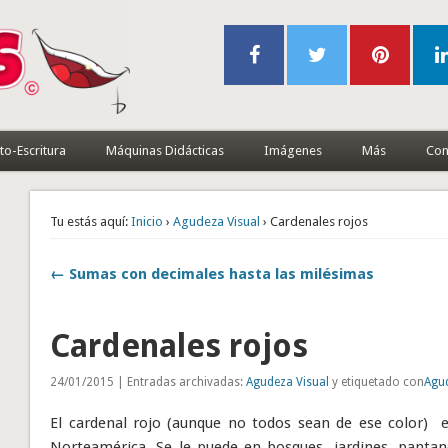
to-Escritura
Máquinas Didácticas
Imágenes
Más
Con
Tu estás aquí:
Inicio
›
Agudeza Visual
› Cardenales rojos
← Sumas con decimales hasta las milésimas
Cardenales rojos
24/01/2015 | Entradas archivadas:
Agudeza Visual
y etiquetado con
Agud
El cardenal rojo (aunque no todos sean de ese color) 
Norteamérica. Se le puede en bosques, jardines, panta