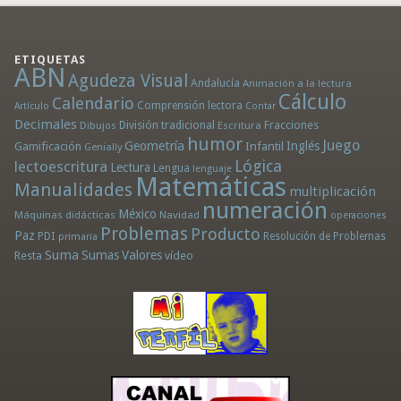
ETIQUETAS
ABN
Agudeza Visual
Andalucía
Animación a la lectura
Cálculo
Calendario
Comprensión lectora
Artículo
Contar
Decimales
División tradicional
Fracciones
Dibujos
Escritura
humor
Juego
Geometría
Infantil
Inglés
Gamificación
Genially
Lógica
lectoescritura
Lectura
Lengua
lenguaje
Matemáticas
Manualidades
multiplicación
numeración
México
Máquinas didácticas
Navidad
operaciones
Problemas
Producto
Paz
PDI
Resolución de Problemas
primaria
Suma
Sumas
Valores
Resta
vídeo