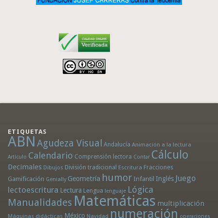
ETIQUETAS
ABN
Agudeza Visual
Andalucía
Animación a la lectura
Cálculo
Calendario
Comprensión lectora
Artículo
Contar
Decimales
División tradicional
Fracciones
Dibujos
Escritura
humor
Juego
Geometría
Infantil
Inglés
Gamificación
Genially
Lógica
lectoescritura
Lectura
Lengua
lenguaje
Matemáticas
Manualidades
multiplicación
numeración
México
Máquinas didácticas
Navidad
operaciones