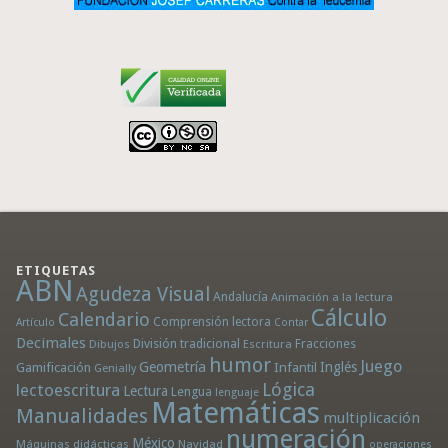
ETIQUETAS
ABN
Agudeza Visual
Andalucía
Animación a la lectura
Cálculo
Calendario
Comprensión lectora
Artículo
Contar
Decimales
División tradicional
Fracciones
Dibujos
Escritura
humor
Juego
Geometría
Infantil
Inglés
Gamificación
Genially
Lógica
lectoescritura
Lectura
Lengua
lenguaje
Matemáticas
Manualidades
multiplicación
numeración
México
Máquinas didácticas
Navidad
operaciones