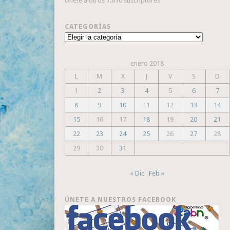
Únete a otros 7.610 suscriptores
CATEGORÍAS
Categorías
enero 2018
L
M
X
J
V
S
D
1
2
3
4
5
6
7
8
9
10
11
12
13
14
15
16
17
18
19
20
21
22
23
24
25
26
27
28
29
30
31
« Dic
Feb »
ÚNETE A NUESTROS FACEBOOK