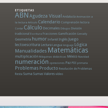
ETIQUETAS
ABN
Agudeza Visual
Andalucía
Animación a
Calendario
la lectura
Comprensión lectora
Artículo
Cálculo
Decimales
División
Dibujos
Contar
tradicional
Fracciones
Gamificación
Escritura
Genially
humor
Juego
Geometría
Infantil
Inglés
Lógica
lectoescritura
Lectura
Lengua
lenguaje
Matemáticas
Manualidades
multiplicación
México
Máquinas didácticas
Navidad
numeración
Paz
PDI
operaciones
primaria
Problemas
Producto
Resolución de Problemas
Suma
Sumas
Valores
Resta
vídeo