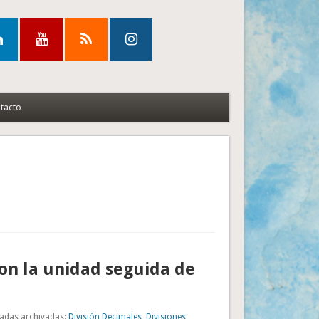
tacto
con la unidad seguida de
adas archivadas:
División Decimales
,
Divisiones