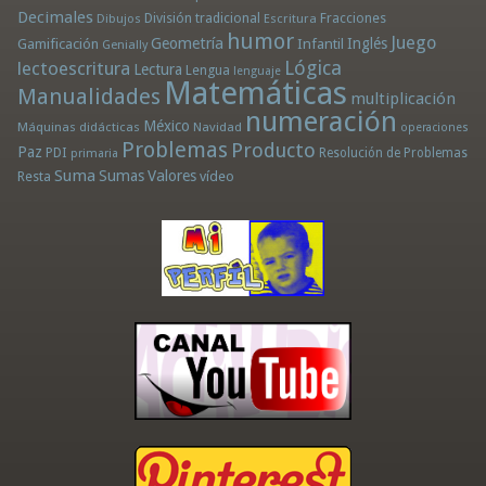
Decimales
División tradicional
Fracciones
Dibujos
Escritura
humor
Juego
Geometría
Infantil
Inglés
Gamificación
Genially
Lógica
lectoescritura
Lectura
Lengua
lenguaje
Matemáticas
Manualidades
multiplicación
numeración
México
Máquinas didácticas
Navidad
operaciones
Problemas
Producto
Paz
PDI
Resolución de Problemas
primaria
Suma
Sumas
Valores
Resta
vídeo