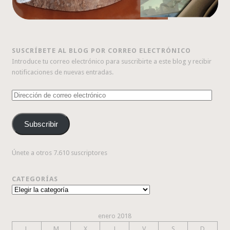
SUSCRÍBETE AL BLOG POR CORREO ELECTRÓNICO
Introduce tu correo electrónico para suscribirte a este blog y recibir
notificaciones de nuevas entradas.
Dirección
de
correo
Subscribir
electrónico
Únete a otros 7.610 suscriptores
CATEGORÍAS
Categorías
enero 2018
L
M
X
J
V
S
D