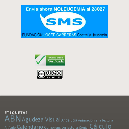
ETIQUETAS
ABN
Agudeza Visual
Andalucía
Animación a la lectura
Cálculo
Calendario
Comprensión lectora
Artículo
Contar