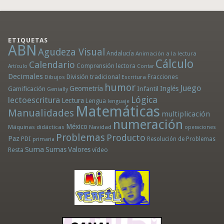
ETIQUETAS
ABN
Agudeza Visual
Andalucía
Animación a la lectura
Cálculo
Calendario
Comprensión lectora
Artículo
Contar
Decimales
División tradicional
Fracciones
Dibujos
Escritura
humor
Juego
Geometría
Infantil
Inglés
Gamificación
Genially
Lógica
lectoescritura
Lectura
Lengua
lenguaje
Matemáticas
Manualidades
multiplicación
numeración
México
Máquinas didácticas
Navidad
operaciones
Problemas
Producto
Paz
PDI
Resolución de Problemas
primaria
Suma
Sumas
Valores
Resta
vídeo