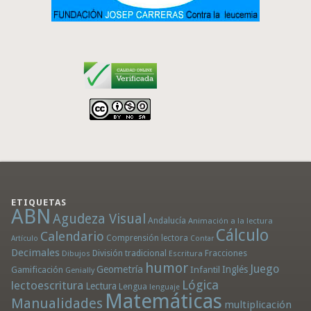
ETIQUETAS
ABN
Agudeza Visual
Andalucía
Animación a la lectura
Cálculo
Calendario
Comprensión lectora
Artículo
Contar
Decimales
División tradicional
Fracciones
Dibujos
Escritura
humor
Juego
Geometría
Infantil
Inglés
Gamificación
Genially
Lógica
lectoescritura
Lectura
Lengua
lenguaje
Matemáticas
Manualidades
multiplicación