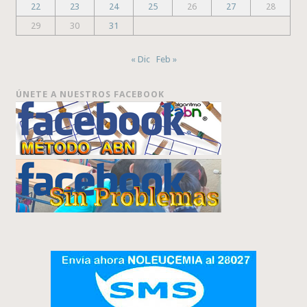
22
23
24
25
26
27
28
29
30
31
« Dic
Feb »
ÚNETE A NUESTROS FACEBOOK