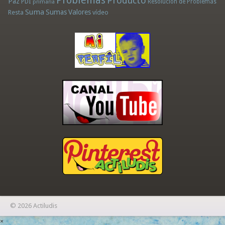
Problemas
Producto
Paz
PDI
Resolución de Problemas
primaria
Suma
Sumas
Valores
Resta
vídeo
© 2026 Actiludis
×