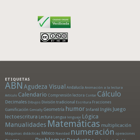
ETIQUETAS
ABN
Agudeza Visual
Andalucía
Animación a la lectura
Cálculo
Calendario
Comprensión lectora
Artículo
Contar
Decimales
División tradicional
Fracciones
Dibujos
Escritura
humor
Juego
Geometría
Infantil
Inglés
Gamificación
Genially
Lógica
lectoescritura
Lectura
Lengua
lenguaje
Matemáticas
Manualidades
multiplicación
numeración
México
Máquinas didácticas
Navidad
operaciones