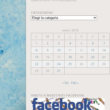
Únete a otros 7.610 suscriptores
CATEGORÍAS
Categorías
enero 2018
L
M
X
J
V
S
D
1
2
3
4
5
6
7
8
9
10
11
12
13
14
15
16
17
18
19
20
21
22
23
24
25
26
27
28
29
30
31
« Dic
Feb »
ÚNETE A NUESTROS FACEBOOK