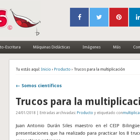
to-Escritura
Máquinas Didácticas
Imágenes
Más
Con
Tu estás aquí:
Inicio
›
Producto
› Trucos para la multiplicación
← Somos científicos
Trucos para la multiplicac
24/01/2018 | Entradas archivadas:
Producto
y etiquetado con
multiplic
Juan Antonio Durán Siles maestro en el CEIP Bilingüe
presentaciones que ha realizado para practicar los 8 tru