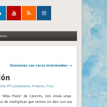
tacto
Divisiones con ceros intermedios →
ión
ación
,
PPT
,
presentación
,
Producto
,
Truco
 ”Alba Plata” de Cáceres, nos envía unas
cos de multiplicar que vemos en abn con sus