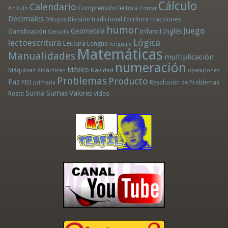
Cálculo
Calendario
Comprensión lectora
Artículo
Contar
Decimales
División tradicional
Fracciones
Dibujos
Escritura
humor
Juego
Geometría
Infantil
Inglés
Gamificación
Genially
Lógica
lectoescritura
Lectura
Lengua
lenguaje
Matemáticas
Manualidades
multiplicación
numeración
México
Máquinas didácticas
Navidad
operaciones
Problemas
Producto
Paz
PDI
Resolución de Problemas
primaria
Suma
Sumas
Valores
Resta
vídeo