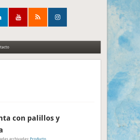
tacto
ta con palillos y
a
adas archivadas:
Producto