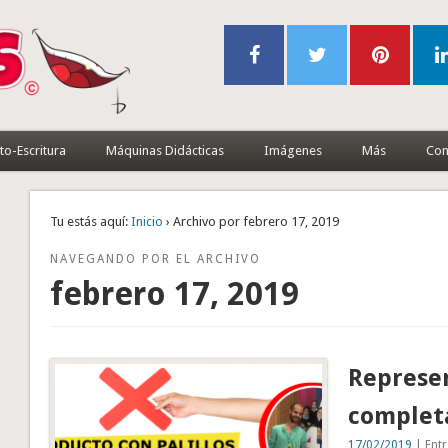
to-Escritura
Máquinas Didácticas
Imágenes
Más
Con
Tu estás aquí:
Inicio
› Archivo por febrero 17, 2019
NAVEGANDO POR EL ARCHIVO
febrero 17, 2019
Represen
complet
17/02/2019
| Entr