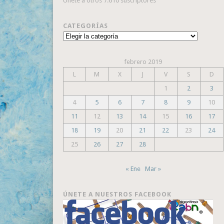
Únete a otros 7.610 suscriptores
CATEGORÍAS
Categorías
febrero 2019
L
M
X
J
V
S
D
1
2
3
4
5
6
7
8
9
10
11
12
13
14
15
16
17
18
19
20
21
22
23
24
25
26
27
28
« Ene
Mar »
ÚNETE A NUESTROS FACEBOOK