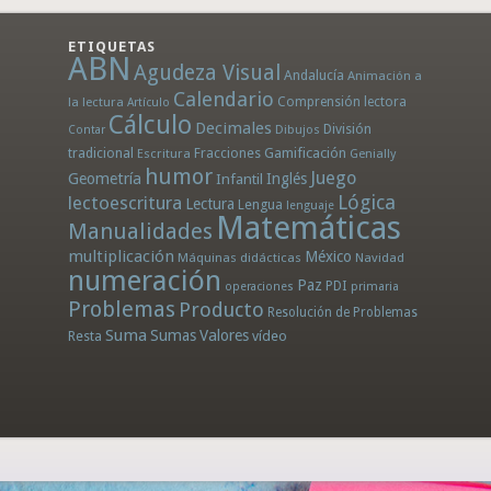
ETIQUETAS
ABN
Agudeza Visual
Andalucía
Animación a
Calendario
la lectura
Comprensión lectora
Artículo
Cálculo
Decimales
División
Dibujos
Contar
tradicional
Fracciones
Gamificación
Escritura
Genially
humor
Juego
Geometría
Infantil
Inglés
Lógica
lectoescritura
Lectura
Lengua
lenguaje
Matemáticas
Manualidades
multiplicación
México
Máquinas didácticas
Navidad
numeración
Paz
PDI
operaciones
primaria
Problemas
Producto
Resolución de Problemas
Suma
Sumas
Valores
Resta
vídeo