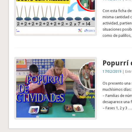
Con esta ficha de
misma cantidad c
actividad, partie
situaciones posib
como de palillos,
Popurrí 
17/02/2019
| Entr
Os presento una 
muchísimos días:
– Familias de núm
desaparece una fa
– Fases 1, 2 y 3 …