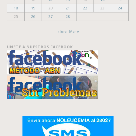
18
19
20
21
22
23
24
25
26
27
28
« Ene
Mar »
ÚNETE A NUESTROS FACEBOOK