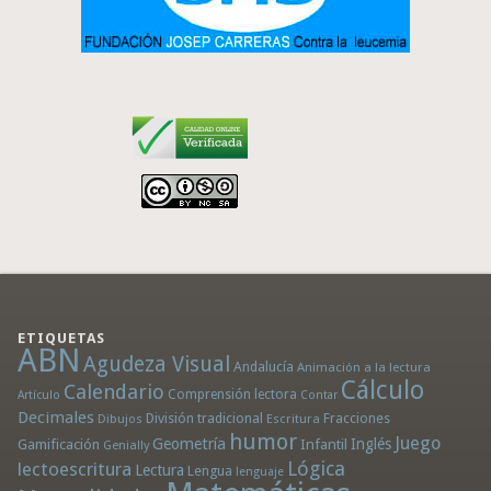
ETIQUETAS
ABN
Agudeza Visual
Andalucía
Animación a la lectura
Cálculo
Calendario
Comprensión lectora
Artículo
Contar
Decimales
División tradicional
Fracciones
Dibujos
Escritura
humor
Juego
Geometría
Infantil
Inglés
Gamificación
Genially
Lógica
lectoescritura
Lectura
Lengua
lenguaje