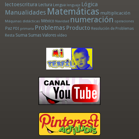
Lógica
lectoescritura
Lectura
Lengua
lenguaje
Matemáticas
Manualidades
multiplicación
numeración
México
Máquinas didácticas
Navidad
operaciones
Problemas
Producto
Paz
PDI
Resolución de Problemas
primaria
Suma
Sumas
Valores
Resta
vídeo