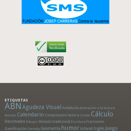
ETIQUETAS
ABN
Agudeza Visual
Andalucía
Animación a la lectura
Cálculo
Calendario
Comprensión lectora
Artículo
Contar
Decimales
División tradicional
Fracciones
Dibujos
Escritura
humor
Juego
Geometría
Infantil
Inglés
Gamificación
Genially