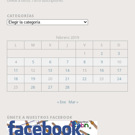
Únete a otros 7.610 suscriptores
CATEGORÍAS
Categorías
febrero 2019
L
M
X
J
V
S
D
1
2
3
4
5
6
7
8
9
10
11
12
13
14
15
16
17
18
19
20
21
22
23
24
25
26
27
28
« Ene
Mar »
ÚNETE A NUESTROS FACEBOOK