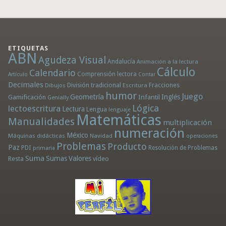
ETIQUETAS
ABN
Agudeza Visual
Andalucía
Animación a la lectura
Cálculo
Calendario
Comprensión lectora
Artículo
Contar
Decimales
División tradicional
Fracciones
Dibujos
Escritura
humor
Juego
Geometría
Infantil
Inglés
Gamificación
Genially
Lógica
lectoescritura
Lectura
Lengua
lenguaje
Matemáticas
Manualidades
multiplicación
numeración
México
Máquinas didácticas
Navidad
operaciones
Problemas
Producto
Paz
PDI
Resolución de Problemas
primaria
Suma
Sumas
Valores
Resta
vídeo