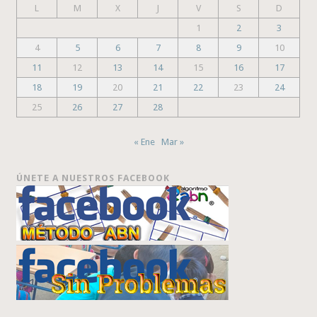
L
M
X
J
V
S
D
1
2
3
4
5
6
7
8
9
10
11
12
13
14
15
16
17
18
19
20
21
22
23
24
25
26
27
28
« Ene
Mar »
ÚNETE A NUESTROS FACEBOOK