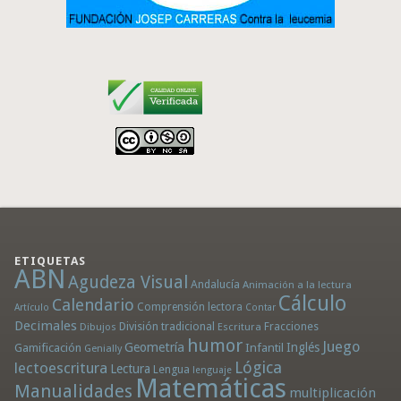
ETIQUETAS
ABN
Agudeza Visual
Andalucía
Animación a la lectura
Cálculo
Calendario
Comprensión lectora
Artículo
Contar
Decimales
División tradicional
Fracciones
Dibujos
Escritura
humor
Juego
Geometría
Infantil
Inglés
Gamificación
Genially
Lógica
lectoescritura
Lectura
Lengua
lenguaje
Matemáticas
Manualidades
multiplicación