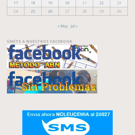
17
18
19
20
21
22
23
24
25
26
27
28
29
30
« May
Jul »
ÚNETE A NUESTROS FACEBOOK