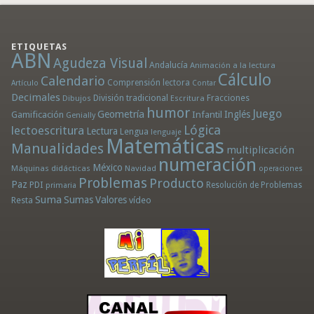
ETIQUETAS
ABN
Agudeza Visual
Andalucía
Animación a la lectura
Cálculo
Calendario
Comprensión lectora
Artículo
Contar
Decimales
División tradicional
Fracciones
Dibujos
Escritura
humor
Juego
Geometría
Infantil
Inglés
Gamificación
Genially
Lógica
lectoescritura
Lectura
Lengua
lenguaje
Matemáticas
Manualidades
multiplicación
numeración
México
Máquinas didácticas
Navidad
operaciones
Problemas
Producto
Paz
PDI
Resolución de Problemas
primaria
Suma
Sumas
Valores
Resta
vídeo