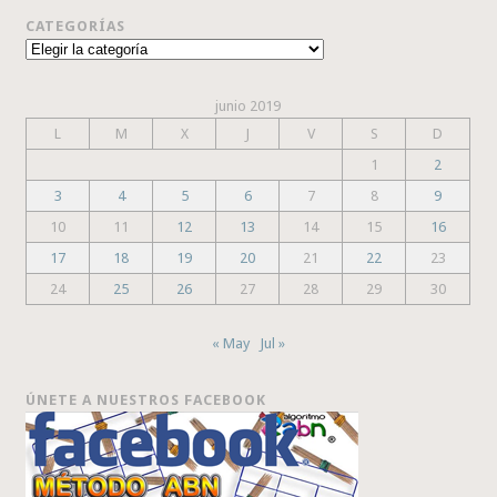
CATEGORÍAS
Categorías
junio 2019
L
M
X
J
V
S
D
1
2
3
4
5
6
7
8
9
10
11
12
13
14
15
16
17
18
19
20
21
22
23
24
25
26
27
28
29
30
« May
Jul »
ÚNETE A NUESTROS FACEBOOK