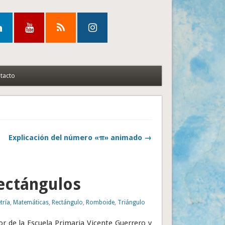
tacto
Explicación del número «π» animado →
ectángulos
tría
,
Matemáticas
,
Rectángulo
,
Romboide
,
Triángulo
r de la Escuela Primaria Vicente Guerrero y