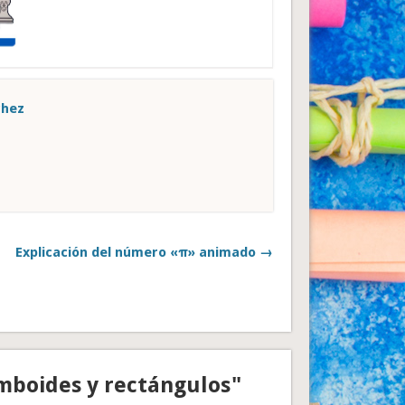
chez
Explicación del número «π» animado →
mboides y rectángulos"