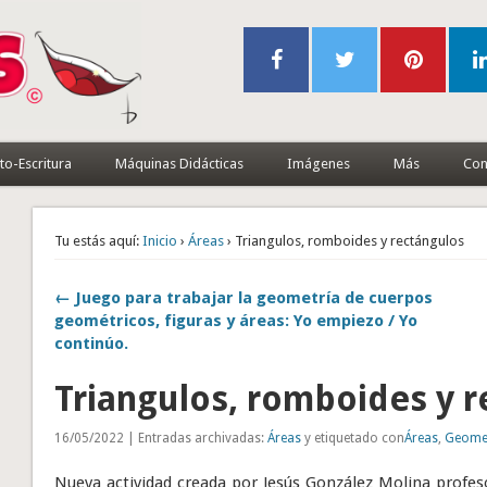
to-Escritura
Máquinas Didácticas
Imágenes
Más
Con
Tu estás aquí:
Inicio
›
Áreas
› Triangulos, romboides y rectángulos
← Juego para trabajar la geometría de cuerpos
geométricos, figuras y áreas: Yo empiezo / Yo
continúo.
Triangulos, romboides y r
16/05/2022 | Entradas archivadas:
Áreas
y etiquetado con
Áreas
,
Geome
Nueva actividad creada por Jesús González Molina profeso