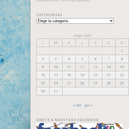
Únete a otros 7.610 suscriptores
CATEGORÍAS
Categorías
mayo 2022
L
M
X
J
V
S
D
1
2
3
4
5
6
7
8
9
10
11
12
13
14
15
16
17
18
19
20
21
22
23
24
25
26
27
28
29
30
31
« Abr
Jun »
ÚNETE A NUESTROS FACEBOOK