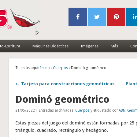
to-Escritura
Máquinas Didácticas
Imágenes
Más
Con
Tu estás aquí:
Inicio
›
Cuerpos
› Dominó geométrico
← Tarjeta para construcciones geométricas
Plant
Dominó geométrico
21/05/2022 | Entradas archivadas:
Cuerpos
y etiquetado con
ABN
,
Geom
Estas piezas del juego del dominó están formadas por 25 pi
triángulo, cuadrado, rectángulo y hexágono.