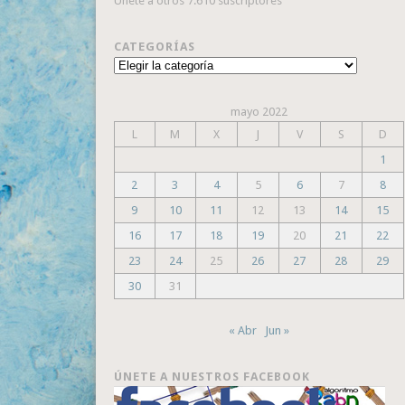
Únete a otros 7.610 suscriptores
CATEGORÍAS
Categorías
mayo 2022
L
M
X
J
V
S
D
1
2
3
4
5
6
7
8
9
10
11
12
13
14
15
16
17
18
19
20
21
22
23
24
25
26
27
28
29
30
31
« Abr
Jun »
ÚNETE A NUESTROS FACEBOOK