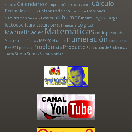
Cálculo
Calendario
Comprensión lectora
Artículo
Contar
Decimales
División tradicional
Fracciones
Dibujos
Escritura
humor
Juego
Geometría
Infantil
Inglés
Gamificación
Genially
Lógica
lectoescritura
Lectura
Lengua
lenguaje
Matemáticas
Manualidades
multiplicación
numeración
México
Máquinas didácticas
Navidad
operaciones
Problemas
Producto
Paz
PDI
Resolución de Problemas
primaria
Suma
Sumas
Valores
Resta
vídeo