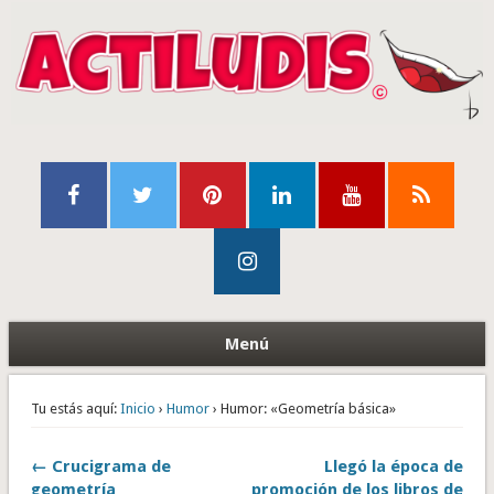
Menú
Tu estás aquí:
Inicio
›
Humor
› Humor: «Geometría básica»
← Crucigrama de
Llegó la época de
geometría
promoción de los libros de