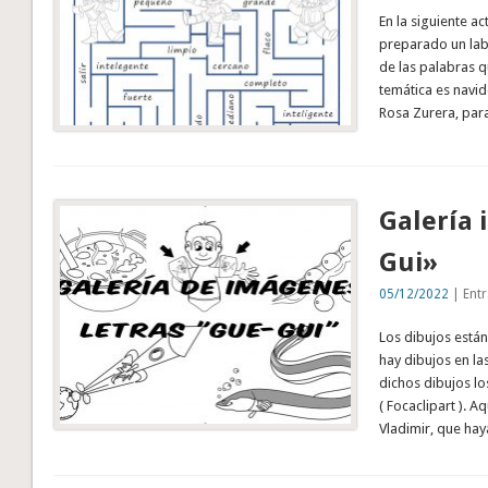
En la siguiente a
preparado un lab
de las palabras q
temática es navid
Rosa Zurera, par
Galería 
Gui»
05/12/2022
| Entr
Los dibujos está
hay dibujos en la
dichos dibujos lo
( Focaclipart ). A
Vladimir, que ha