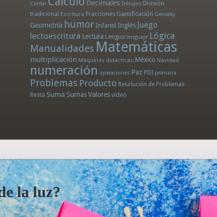
Cálculo
Decimales
División
Dibujos
Contar
tradicional
Fracciones
Gamificación
Escritura
Genially
humor
Juego
Geometría
Infantil
Inglés
Lógica
lectoescritura
Lectura
Lengua
lenguaje
Matemáticas
Manualidades
multiplicación
México
Máquinas didácticas
Navidad
numeración
Paz
PDI
operaciones
primaria
Problemas
Producto
Resolución de Problemas
Suma
Sumas
Valores
Resta
vídeo
e la luz?