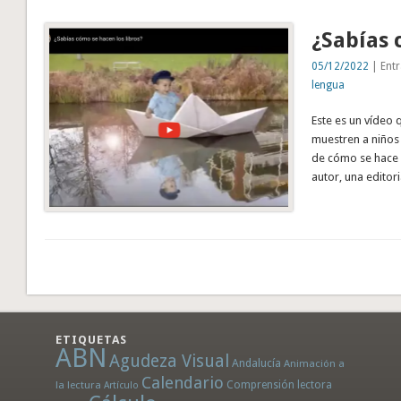
¿Sabías 
05/12/2022
| Entr
lengua
Este es un vídeo 
muestren a niños 
de cómo se hace u
autor, una editor
ETIQUETAS
ABN
Agudeza Visual
Andalucía
Animación a
Calendario
la lectura
Comprensión lectora
Artículo