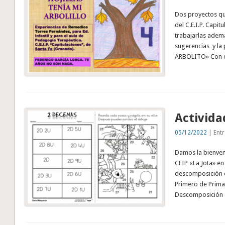
Dos proyectos qu
del C.E.I.P. Capi
trabajarlas ademá
sugerencias y la
ARBOLITO» Con es
Activida
05/12/2022
| Entr
Damos la bienve
CEIP «La Jota» en
descomposición 
Primero de Primar
Descomposición d