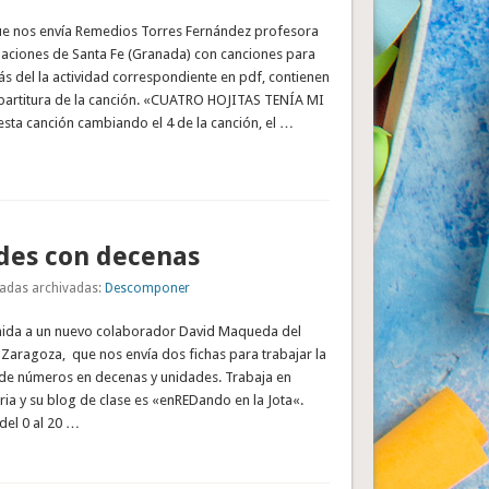
e nos envía Remedios Torres Fernández profesora
tulaciones de Santa Fe (Granada) con canciones para
s del la actividad correspondiente en pdf, contienen
 partitura de la canción. «CUATRO HOJITAS TENÍA MI
ta canción cambiando el 4 de la canción, el …
des con decenas
adas archivadas:
Descomponer
nida a un nuevo colaborador David Maqueda del
 Zaragoza, que nos envía dos fichas para trabajar la
de números en decenas y unidades. Trabaja en
ia y su blog de clase es «enREDando en la Jota«.
el 0 al 20 …