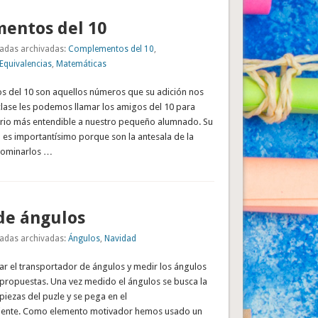
entos del 10
adas archivadas:
Complementos del 10
,
/Equivalencias
,
Matemáticas
 del 10 son aquellos números que su adición nos
clase les podemos llamar los amigos del 10 para
ario más entendible a nuestro pequeño alumnado. Su
 es importantísimo porque son la antesala de la
 Dominarlos …
de ángulos
adas archivadas:
Ángulos
,
Navidad
ar el transportador de ángulos y medir los ángulos
 propuestas. Una vez medido el ángulos se busca la
piezas del puzle y se pega en el
iente. Como elemento motivador hemos usado un