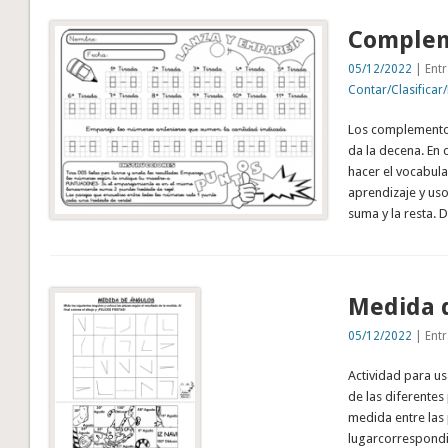
Complem
05/12/2022
| Entr
Contar/Clasificar
Los complementos
da la decena. En 
hacer el vocabul
aprendizaje y uso
suma y la resta.
Medida 
05/12/2022
| Entr
Actividad para us
de las diferentes
medida entre las 
lugarcorrespond