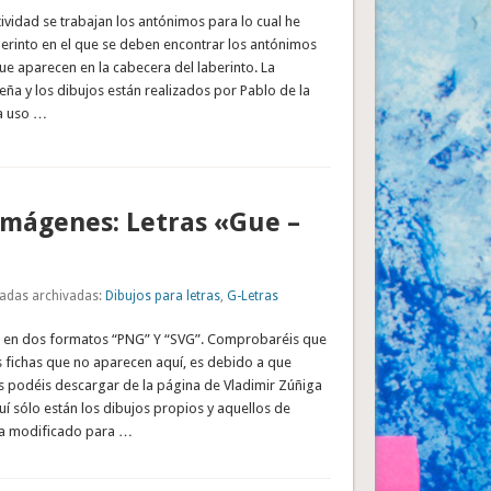
ctividad se trabajan los antónimos para lo cual he
erinto en el que se deben encontrar los antónimos
ue aparecen en la cabecera del laberinto. La
eña y los dibujos están realizados por Pablo de la
a uso …
imágenes: Letras «Gue –
adas archivadas:
Dibujos para letras
,
G-Letras
n en dos formatos “PNG” Y “SVG”. Comprobaréis que
s fichas que no aparecen aquí, es debido a que
s podéis descargar de la página de Vladimir Zúñiga
quí sólo están los dibujos propios y aquellos de
ya modificado para …