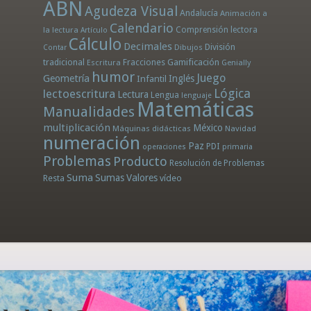
ABN
Agudeza Visual
Andalucía
Animación a
Calendario
la lectura
Comprensión lectora
Artículo
Cálculo
Decimales
División
Dibujos
Contar
tradicional
Fracciones
Gamificación
Escritura
Genially
humor
Juego
Geometría
Infantil
Inglés
Lógica
lectoescritura
Lectura
Lengua
lenguaje
Matemáticas
Manualidades
multiplicación
México
Máquinas didácticas
Navidad
numeración
Paz
PDI
operaciones
primaria
Problemas
Producto
Resolución de Problemas
Suma
Sumas
Valores
Resta
vídeo