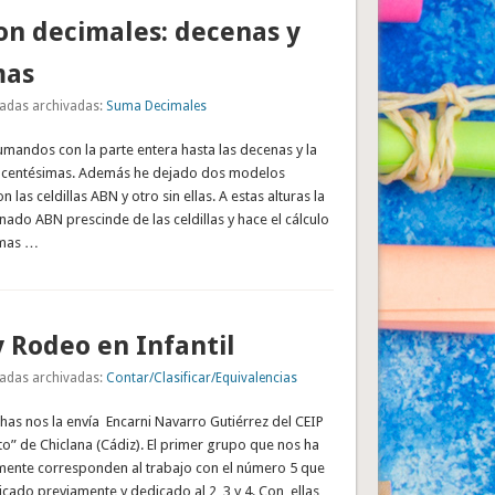
n decimales: decenas y
mas
adas archivadas:
Suma Decimales
mandos con la parte entera hasta las decenas y la
s centésimas. Además he dejado dos modelos
n las celdillas ABN y otro sin ellas. A estas alturas la
ado ABN prescinde de las celdillas y hace el cálculo
umas …
 Rodeo en Infantil
adas archivadas:
Contar/Clasificar/Equivalencias
chas nos la envía Encarni Navarro Gutiérrez del CEIP
o” de Chiclana (Cádiz). El primer grupo que nos ha
mente corresponden al trabajo con el número 5 que
cado previamente y dedicado al 2, 3 y 4. Con ellas