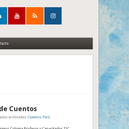
tacto
 de Cuentos
adas archivadas:
Cuentos
,
Perú
divieso Coloma,Profesor y Capacitador TIC