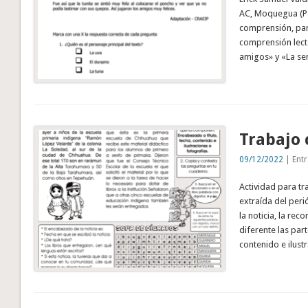
AC, Moquegua (Pe
comprensión, par
comprensión lecto
amigos» y «La sem
Trabajo 
09/12/2022
| Entr
Actividad para tr
extraída del peri
la noticia, la re
diferente las par
contenido e ilust