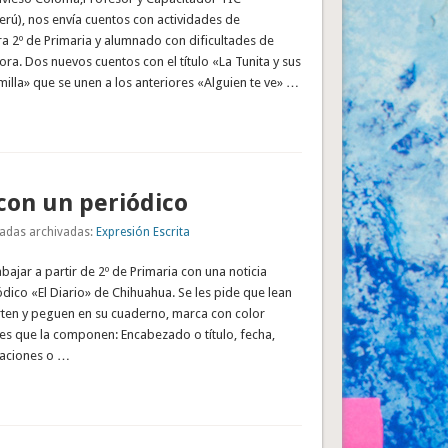
rú), nos envía cuentos con actividades de
a 2º de Primaria y alumnado con dificultades de
ra. Dos nuevos cuentos con el título «La Tunita y sus
illa» que se unen a los anteriores «Alguien te ve» …
con un periódico
adas archivadas:
Expresión Escrita
abajar a partir de 2º de Primaria con una noticia
ódico «El Diario» de Chihuahua. Se les pide que lean
corten y peguen en su cuaderno, marca con color
tes que la componen: Encabezado o título, fecha,
raciones o …