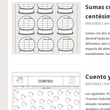
Sumas co
centési
09/12/2022
| Entr
Sumas con dos su
decimal hasta la
diferentes, uno co
mayoría del alumn
mentalmente. S
Cuento y
09/12/2022
| Entr
Las siguientes fi
“Carmen Sedofeit
enviado reciente
añadimos al publi