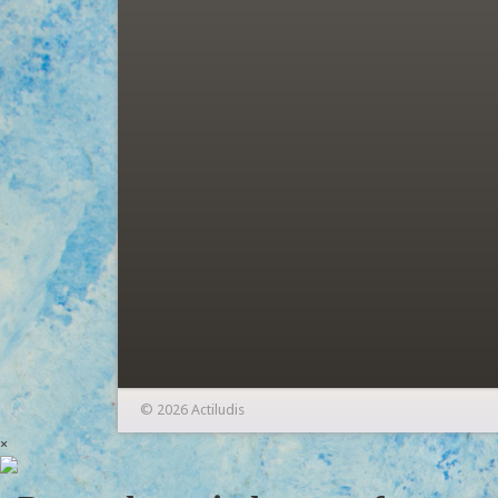
© 2026 Actiludis
×