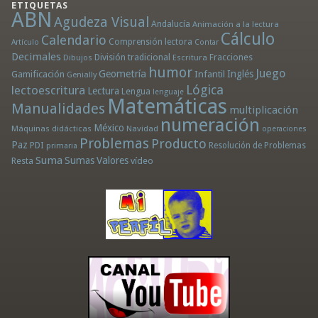
ETIQUETAS
ABN
Agudeza Visual
Andalucía
Animación a la lectura
Cálculo
Calendario
Comprensión lectora
Artículo
Contar
Decimales
División tradicional
Fracciones
Dibujos
Escritura
humor
Juego
Geometría
Infantil
Inglés
Gamificación
Genially
Lógica
lectoescritura
Lectura
Lengua
lenguaje
Matemáticas
Manualidades
multiplicación
numeración
México
Máquinas didácticas
Navidad
operaciones
Problemas
Producto
Paz
PDI
Resolución de Problemas
primaria
Suma
Sumas
Valores
Resta
vídeo