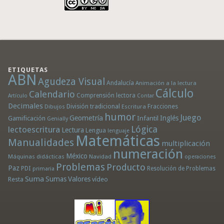
ETIQUETAS
ABN
Agudeza Visual
Andalucía
Animación a la lectura
Cálculo
Calendario
Comprensión lectora
Artículo
Contar
Decimales
División tradicional
Fracciones
Dibujos
Escritura
humor
Juego
Geometría
Infantil
Inglés
Gamificación
Genially
Lógica
lectoescritura
Lectura
Lengua
lenguaje
Matemáticas
Manualidades
multiplicación
numeración
México
Máquinas didácticas
Navidad
operaciones
Problemas
Producto
Paz
PDI
Resolución de Problemas
primaria
Suma
Sumas
Valores
Resta
vídeo