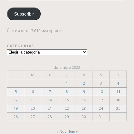
de
correo
Subscribir
electrónico
Únete a otros 7.610 suscriptores
CATEGORÍAS
Categorías
diciembre 2022
L
M
X
J
V
S
D
1
2
3
4
5
6
7
8
9
10
11
12
13
14
15
16
17
18
19
20
21
22
23
24
25
26
27
28
29
30
31
« Nov
Ene »