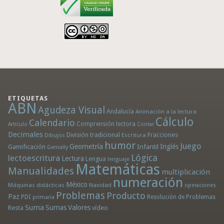
ETIQUETAS
ABN
Agudeza Visual
Andalucía
Animación a la lectura
Cálculo
Calendario
Comprensión lectora
Artículo
Contar
Decimales
División tradicional
Fracciones
Dibujos
Escritura
humor
Juego
Geometría
Infantil
Inglés
Gamificación
Genially
Lógica
lectoescritura
Lectura
Lengua
lenguaje
Matemáticas
Manualidades
multiplicación
numeración
México
Máquinas didácticas
Navidad
operaciones
Problemas
Producto
Paz
PDI
Resolución de Problemas
primaria
Suma
Sumas
Valores
Resta
vídeo