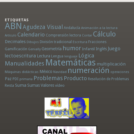
ETIQUETAS
ABN
Agudeza Visual
Andalucía
Animación a la lectura
Cálculo
Calendario
Comprensión lectora
Artículo
Contar
Decimales
División tradicional
Fracciones
Dibujos
Escritura
humor
Juego
Geometría
Infantil
Inglés
Gamificación
Genially
Lógica
lectoescritura
Lectura
Lengua
lenguaje
Matemáticas
Manualidades
multiplicación
numeración
México
Máquinas didácticas
Navidad
operaciones
Problemas
Producto
Paz
PDI
Resolución de Problemas
primaria
Suma
Sumas
Valores
Resta
vídeo