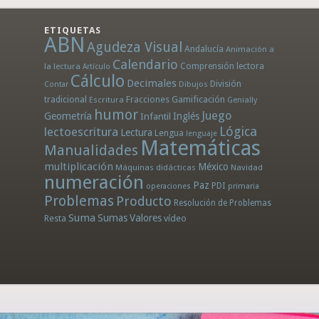
ETIQUETAS
ABN
Agudeza Visual
Andalucía
Animación a
Calendario
la lectura
Comprensión lectora
Artículo
Cálculo
Decimales
División
Dibujos
Contar
tradicional
Fracciones
Gamificación
Escritura
Genially
humor
Juego
Geometría
Infantil
Inglés
Lógica
lectoescritura
Lectura
Lengua
lenguaje
Matemáticas
Manualidades
multiplicación
México
Máquinas didácticas
Navidad
numeración
Paz
PDI
operaciones
primaria
Problemas
Producto
Resolución de Problemas
Suma
Sumas
Valores
Resta
vídeo