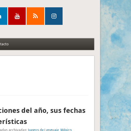
tacto
ciones del año, sus fechas
erísticas
adas archivadas:
Juegos de Lenguaje
,
México