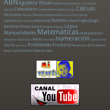
ABN
Agudeza Visual
Andalucía
Animación a la lectura
Cálculo
Calendario
Comprensión lectora
Artículo
Contar
Decimales
División tradicional
Fracciones
Dibujos
Escritura
humor
Juego
Geometría
Infantil
Inglés
Gamificación
Genially
Lógica
lectoescritura
Lectura
Lengua
lenguaje
Matemáticas
Manualidades
multiplicación
numeración
México
Máquinas didácticas
Navidad
operaciones
Problemas
Producto
Paz
PDI
Resolución de Problemas
primaria
Suma
Sumas
Valores
Resta
vídeo