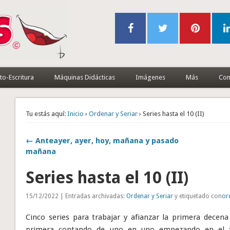
to-Escritura
Máquinas Didácticas
Imágenes
Más
Con
Tu estás aquí:
Inicio
›
Ordenar y Seriar
› Series hasta el 10 (II)
← Anteayer, ayer, hoy, mañana y pasado
mañana
Series hasta el 10 (II)
15/12/2022 | Entradas archivadas:
Ordenar y Seriar
y etiquetado con
or
Cinco series para trabajar y afianzar la primera decena 
primera contando de uno en uno empezando en el t