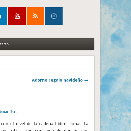
tacto
Adorno regalo navideño →
denar
,
Serie
con el nivel de la cadena bidireccional. La
res, otras tres contando de dos en dos