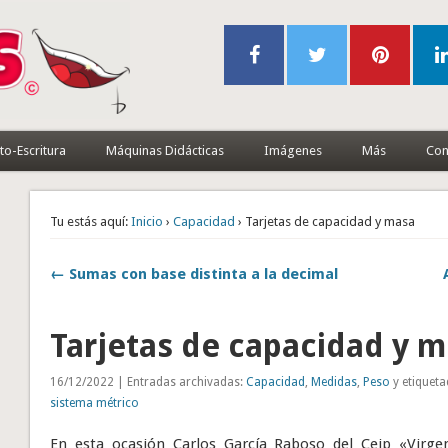
to-Escritura
Máquinas Didácticas
Imágenes
Más
Con
Tu estás aquí:
Inicio
›
Capacidad
› Tarjetas de capacidad y masa
← Sumas con base distinta a la decimal
Tarjetas de capacidad y 
16/12/2022 | Entradas archivadas:
Capacidad
,
Medidas
,
Peso
y etiquet
sistema métrico
En esta ocasión Carlos García Raboso del Ceip «Virge