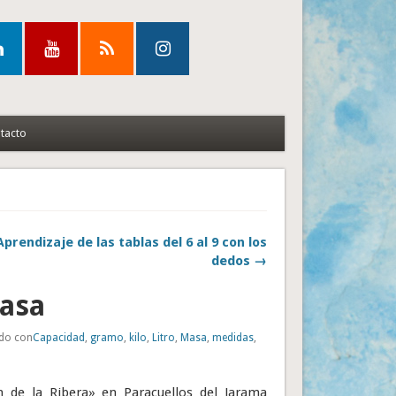
tacto
Aprendizaje de las tablas del 6 al 9 con los
dedos →
masa
ado con
Capacidad
,
gramo
,
kilo
,
Litro
,
Masa
,
medidas
,
n de la Ribera» en Paracuellos del Jarama