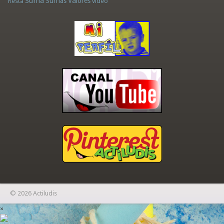
Suma
Sumas
Valores
Resta
vídeo
© 2026 Actiludis
×