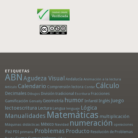
ETIQUETAS
ABN
Agudeza Visual
Andalucía
Animación a la lectura
Cálculo
Calendario
Comprensión lectora
Artículo
Contar
Decimales
División tradicional
Fracciones
Dibujos
Escritura
humor
Juego
Geometría
Infantil
Inglés
Gamificación
Genially
Lógica
lectoescritura
Lectura
Lengua
lenguaje
Matemáticas
Manualidades
multiplicación
numeración
México
Máquinas didácticas
Navidad
operaciones
Problemas
Producto
Paz
PDI
Resolución de Problemas
primaria