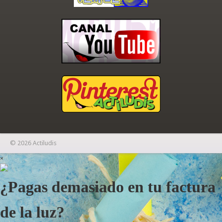
© 2026 Actiludis
×
¿Pagas demasiado en tu factura
de la luz?