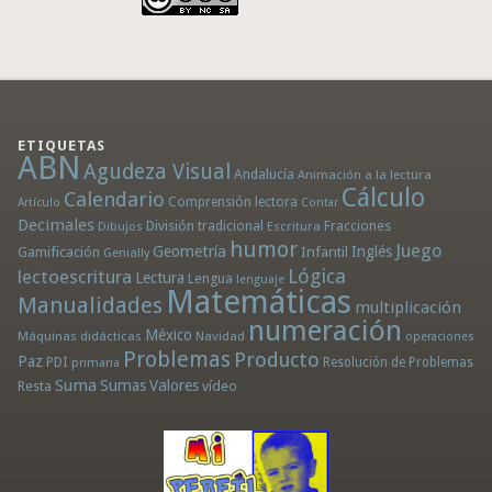
ETIQUETAS
ABN
Agudeza Visual
Andalucía
Animación a la lectura
Cálculo
Calendario
Comprensión lectora
Artículo
Contar
Decimales
División tradicional
Fracciones
Dibujos
Escritura
humor
Juego
Geometría
Infantil
Inglés
Gamificación
Genially
Lógica
lectoescritura
Lectura
Lengua
lenguaje
Matemáticas
Manualidades
multiplicación
numeración
México
Máquinas didácticas
Navidad
operaciones
Problemas
Producto
Paz
PDI
Resolución de Problemas
primaria
Suma
Sumas
Valores
Resta
vídeo