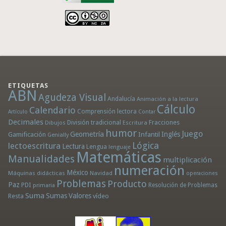
ETIQUETAS
ABN
Agudeza Visual
Andalucía
Animación a la lectura
Cálculo
Calendario
Comprensión lectora
Artículo
Contar
Decimales
División tradicional
Fracciones
Dibujos
Escritura
humor
Juego
Geometría
Infantil
Inglés
Gamificación
Genially
Lógica
lectoescritura
Lectura
Lengua
lenguaje
Matemáticas
Manualidades
multiplicación
numeración
México
Máquinas didácticas
Navidad
operaciones
Problemas
Producto
Paz
PDI
Resolución de Problemas
primaria
Suma
Sumas
Valores
Resta
vídeo