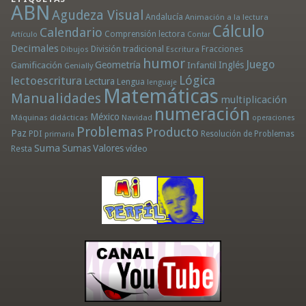
ABN
Agudeza Visual
Andalucía
Animación a la lectura
Cálculo
Calendario
Comprensión lectora
Artículo
Contar
Decimales
División tradicional
Fracciones
Dibujos
Escritura
humor
Juego
Geometría
Infantil
Inglés
Gamificación
Genially
Lógica
lectoescritura
Lectura
Lengua
lenguaje
Matemáticas
Manualidades
multiplicación
numeración
México
Máquinas didácticas
Navidad
operaciones
Problemas
Producto
Paz
PDI
Resolución de Problemas
primaria
Suma
Sumas
Valores
Resta
vídeo