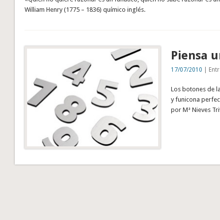
William Henry (1775 – 1836) químico inglés.
Piensa 
17/07/2010
| Entr
Los botones de l
y funicona perf
por Mª Nieves Tr