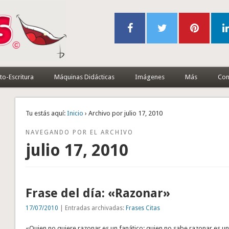
to-Escritura
Máquinas Didácticas
Imágenes
Más
Con
Tu estás aquí:
Inicio
› Archivo por julio 17, 2010
NAVEGANDO POR EL ARCHIVO
julio 17, 2010
Frase del día: «Razonar»
17/07/2010
| Entradas archivadas:
Frases Citas
«Quien no quiere razonar es un fanático; quien no sabe razonar es un 