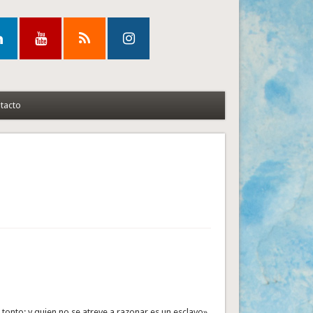
tacto
tonto; y quien no se atreve a razonar es un esclavo».