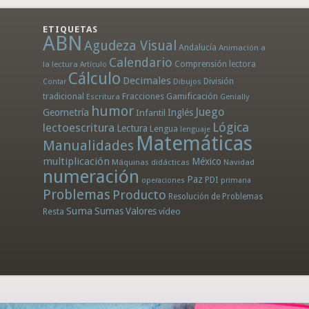
ETIQUETAS
ABN
Agudeza Visual
Andalucía
Animación a
Calendario
la lectura
Comprensión lectora
Artículo
Cálculo
Decimales
División
Dibujos
Contar
tradicional
Fracciones
Gamificación
Escritura
Genially
humor
Juego
Geometría
Infantil
Inglés
Lógica
lectoescritura
Lectura
Lengua
lenguaje
Matemáticas
Manualidades
multiplicación
México
Máquinas didácticas
Navidad
numeración
Paz
PDI
operaciones
primaria
Problemas
Producto
Resolución de Problemas
Suma
Sumas
Valores
Resta
vídeo