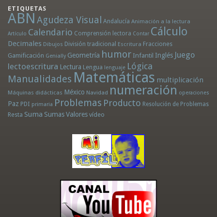
ETIQUETAS
ABN
Agudeza Visual
Andalucía
Animación a la lectura
Cálculo
Calendario
Comprensión lectora
Artículo
Contar
Decimales
División tradicional
Fracciones
Dibujos
Escritura
humor
Juego
Geometría
Infantil
Inglés
Gamificación
Genially
Lógica
lectoescritura
Lectura
Lengua
lenguaje
Matemáticas
Manualidades
multiplicación
numeración
México
Máquinas didácticas
Navidad
operaciones
Problemas
Producto
Paz
PDI
Resolución de Problemas
primaria
Suma
Sumas
Valores
Resta
vídeo