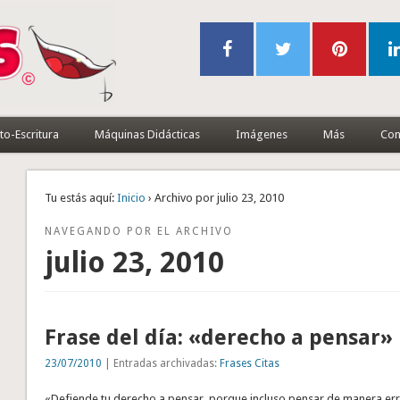
to-Escritura
Máquinas Didácticas
Imágenes
Más
Con
Tu estás aquí:
Inicio
› Archivo por julio 23, 2010
NAVEGANDO POR EL ARCHIVO
julio 23, 2010
Frase del día: «derecho a pensar»
23/07/2010
| Entradas archivadas:
Frases Citas
«Defiende tu derecho a pensar, porque incluso pensar de manera err