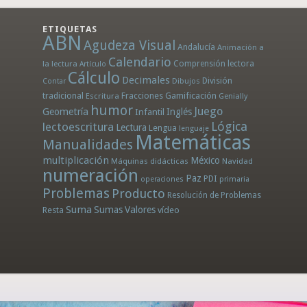
ETIQUETAS
ABN
Agudeza Visual
Andalucía
Animación a
Calendario
la lectura
Comprensión lectora
Artículo
Cálculo
Decimales
División
Dibujos
Contar
tradicional
Fracciones
Gamificación
Escritura
Genially
humor
Juego
Geometría
Infantil
Inglés
Lógica
lectoescritura
Lectura
Lengua
lenguaje
Matemáticas
Manualidades
multiplicación
México
Máquinas didácticas
Navidad
numeración
Paz
PDI
operaciones
primaria
Problemas
Producto
Resolución de Problemas
Suma
Sumas
Valores
Resta
vídeo