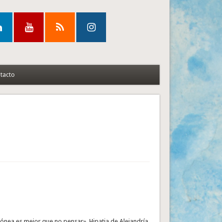
tacto
ónea es mejor que no pensar». Hipatia de Alejandría