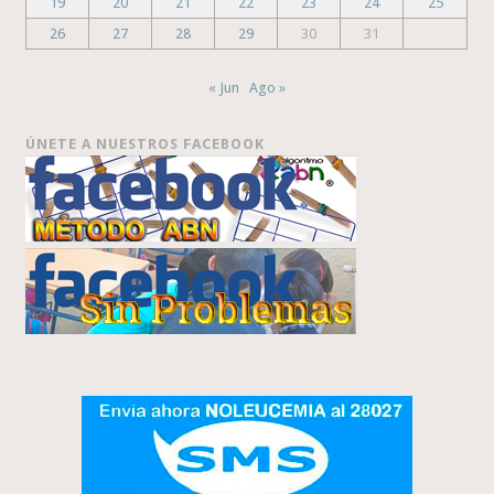
19
20
21
22
23
24
25
26
27
28
29
30
31
« Jun
Ago »
ÚNETE A NUESTROS FACEBOOK