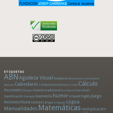
ETIQUETAS
ABN
Agudeza Visual
Andalucía
Animación a la lectura
Cálculo
Calendario
Comprensión lectora
Artículo
Contar
Decimales
División tradicional
Fracciones
Dibujos
Escritura
humor
Juego
Geometría
Infantil
Inglés
Gamificación
Genially
Lógica
lectoescritura
Lectura
Lengua
lenguaje
Matemáticas
Manualidades
multiplicación