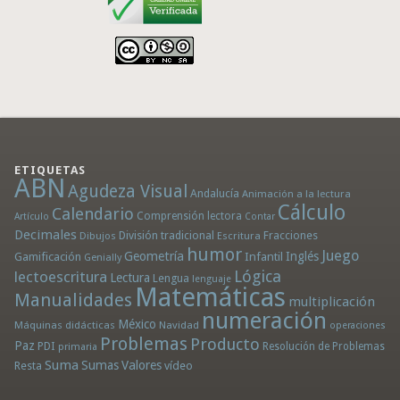
ETIQUETAS
ABN
Agudeza Visual
Andalucía
Animación a la lectura
Cálculo
Calendario
Comprensión lectora
Artículo
Contar
Decimales
División tradicional
Fracciones
Dibujos
Escritura
humor
Juego
Geometría
Infantil
Inglés
Gamificación
Genially
Lógica
lectoescritura
Lectura
Lengua
lenguaje
Matemáticas
Manualidades
multiplicación
numeración
México
Máquinas didácticas
Navidad
operaciones
Problemas
Producto
Paz
PDI
Resolución de Problemas
primaria
Suma
Sumas
Valores
Resta
vídeo