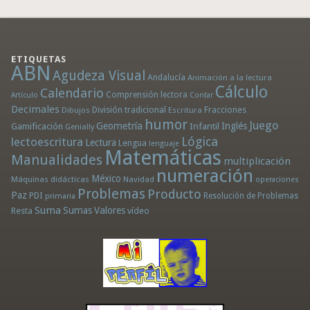
ETIQUETAS
ABN
Agudeza Visual
Andalucía
Animación a la lectura
Cálculo
Calendario
Comprensión lectora
Artículo
Contar
Decimales
División tradicional
Fracciones
Dibujos
Escritura
humor
Juego
Geometría
Infantil
Inglés
Gamificación
Genially
Lógica
lectoescritura
Lectura
Lengua
lenguaje
Matemáticas
Manualidades
multiplicación
numeración
México
Máquinas didácticas
Navidad
operaciones
Problemas
Producto
Paz
PDI
Resolución de Problemas
primaria
Suma
Sumas
Valores
Resta
vídeo