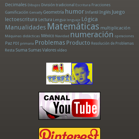
Decimales
División tradicional
Fracciones
Dibujos
Escritura
humor
Juego
Geometría
Infantil
Inglés
Gamificación
Genially
Lógica
lectoescritura
Lectura
Lengua
lenguaje
Matemáticas
Manualidades
multiplicación
numeración
México
Máquinas didácticas
Navidad
operaciones
Problemas
Producto
Paz
PDI
Resolución de Problemas
primaria
Suma
Sumas
Valores
Resta
vídeo