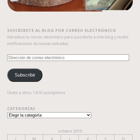
SUSCRÍBETE AL BLOG POR CORREO ELECTRÓNICO
Introduce tu correo electrónico para suscribirte a este blog y recibir
notificaciones de nuevas entradas.
Dirección
de
correo
Subscribir
electrónico
Únete a otros 7.610 suscriptores
CATEGORÍAS
Categorías
octubre 2010
L
M
X
J
V
S
D