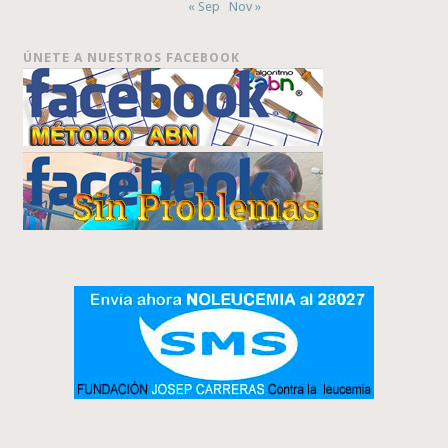
« Sep
Nov »
ÚNETE A NUESTROS FACEBOOK