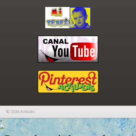
© 2026 Actiludis
×