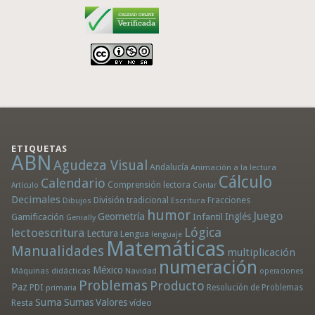
ETIQUETAS
ABN
Agudeza Visual
Andalucía
Animación a la lectura
Cálculo
Calendario
Comprensión lectora
Artículo
Contar
Decimales
División tradicional
Fracciones
Dibujos
Escritura
humor
Juego
Geometría
Infantil
Inglés
Gamificación
Genially
Lógica
lectoescritura
Lectura
Lengua
lenguaje
Matemáticas
Manualidades
multiplicación
numeración
México
Máquinas didácticas
Navidad
operaciones
Problemas
Producto
Paz
PDI
Resolución de Problemas
primaria
Suma
Sumas
Valores
Resta
vídeo